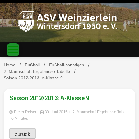
S
k
i
p
t
o
c
ASV
o
n
t
Home
Fußball
Fußball-sonstiges
e
2. Mannschaft Ergebnisse Tabelle
n
Saison 2012/2013: A-Klasse 9
Weinzierl
t
Saison 2012/2013: A-Klasse 9
Dieter Reiser
30. Juni 2015
in
2. Mannschaft Ergebnisse Tabelle
ein-
- 0 Minutes