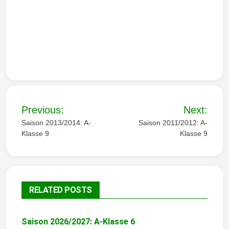
B
Previous:
Next:
e
Saison 2013/2014: A-
Saison 2011/2012: A-
Klasse 9
Klasse 9
i
t
r
RELATED POSTS
a
g
Saison 2026/2027: A-Klasse 6