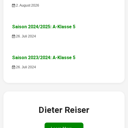
s
2. August 2026
n
a
Saison 2024/2025: A-Klasse 5
v
26. Juli 2024
i
g
Saison 2023/2024: A-Klasse 5
26. Juli 2024
a
t
i
o
Dieter Reiser
n